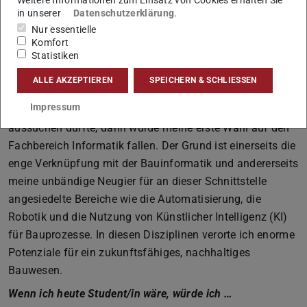
in unserer
Datenschutzerklärung
.
In welchen Fachbereich der TU würden Sie gerne mal
Nur essentielle
einen Tag schnuppern? Warum?
Komfort
Wie die Antwort auf die vorherige Frage bereits gezeigt
Statistiken
hat, hege ich im Sinne der Interdisziplinarität großes
ALLE AKZEPTIEREN
SPEICHERN & SCHLIESSEN
Interesse an unterschiedlichsten Fachbereichen. Wenn ich
Impressum
mir allerdings nur einen davon für einen Schnuppertag
aussuchen dürfte, dann würde meine erste Wahl auf den
Fachbereich Informatik fallen. Der Grund ist einerseits die
enge Verknüpfung mit der Bauinformatik und andererseits
meine unbändige Neugier für an dieser Schnittstelle
angesiedelte Bereiche wie die Automatisierung, die
Robotik und die Nutzung von Künstlicher Intelligenz (KI)
für Bauprozesse. In diesen Disziplinen verorte ich enorme
Potenziale für ein zukunftsfähiges, nachhaltiges
Bauwesen.
Wenn ich heute Student/in wäre, würde ich …