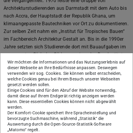
die Vergangenheit: 1970 reiste eine Gruppe von
Architekturstudierenden aus Darmstadt mit dem Auto bis
nach Accra, der Hauptstadt der Republik Ghana, um
klimaangepasste Bautechniken vor Ort zu dokumentieren.
Zur selben Zeit nahm ein „Institut für Tropisches Bauen“
im Fachbereich Architektur Gestalt an. Bis in die 1990er
Jahre setzten sich Studierende dort mit Bauaufgaben im
sogenannten Globalen Süden auseinander. Das Institut
und später das Fachgebiet „Planen und Bauen in
Wir möchten die Informationen und das Nutzungserlebnis auf
dieser Webseite an Ihre Bedürfnisse anpassen. Deswegen
Entwicklungsländern“ zog internationale Studierende an,
verwenden wir sog. Cookies. Sie können selbst entscheiden,
und ein globales Netzwerk von Forschenden und
welche Cookies genau bei Ihrem Besuch unserer Webseiten
gesetzt werden sollen.
Institutionen wurde geknüpft. Die umfangreichen
Einige Cookies sind für den Abruf der Website notwendig,
Materialien, die in Bibliotheken und Archiven der TU
damit diese auf Ihrem Endgerät richtig anzeigen werden
verblieben, inspirierten Franco und Lausch zu ihrem
kann. Diese essentiellen Cookies können nicht abgewählt
werden.
Lehrformat.
Der Komfort-Cookie speichert Ihre Spracheinstellung und
Das Seminar im Wintersemester 2023/24 fragte nach
bevorzugte Suchmaschine, während „Statistik“ die
Auswertung durch die Open-Source-Statistik-Software
dem historischen Blick auf „Entwicklungsländer“ und
„Matomo“ regelt.