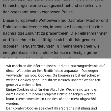
Einreichungen wurden ausgezeichnet und erzielten vier
der insgesamt neun vergebenen Preise.
Dieser europaweite Wettbewerb lud Bachelor-, Master- und
Doktoratsstudierende ein, innovative Lösungen für eine
nachhaltige Zukunft zu präsentieren. Die Teilnehmerinnen
und Teilnehmer beschäftigten sich mit drängenden
globalen Herausforderungen in Themenbereichen wie
energiefokussiertes architektonisches Design, grüne
Gebäude und Gesundheit, kohlenstoffarme
Demonstrationsprojekte und nachhaltige Bauweisen –
Wir möchten die Informationen und das Nutzungserlebnis auf
dieser Webseite an Ihre Bedürfnisse anpassen. Deswegen
alle im Einklang mit den 17 Zielen für nachhaltige
verwenden wir sog. Cookies. Sie können selbst entscheiden,
Entwicklung (SDGs) der Vereinten Nationen.
welche Cookies genau bei Ihrem Besuch unserer Webseiten
gesetzt werden sollen.
Die prämierten Einreichungen des KGBauko-Instituts
Einige Cookies sind für den Abruf der Website notwendig,
entstanden im Rahmen verschiedener Lehrmodule und
damit diese auf Ihrem Endgerät richtig anzeigen werden
kann. Diese essentiellen Cookies können nicht abgewählt
Forschungsaktivitäten unter der Leitung von
Prof.
werden.
Stefan Schäfer
und
M.Sc. Le Thi Kieu
. Zu den Arbeiten
Der Komfort-Cookie speichert Ihre Spracheinstellung und