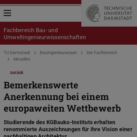
Menü öffnen
Fachbereich Bau- und
Umweltingenieurwissenschaften
Sie befinden sich hier:
TU Darmstadt
Bauingenieurwesen
Der Fachbereich
Aktuelles
zurück
Bemerkenswerte
Anerkennung bei einem
europaweiten Wettbewerb
Studierende des KGBauko-Instituts erhalten
renommierte Auszeichnungen für ihre Vision einer
nachhaltigen Architektur