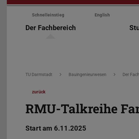
Menü
überspringen
Schnelleinstieg
English
Der Fachbereich
St
Sie befinden sich hier:
TU Darmstadt
Bauingenieurwesen
Der Fach
zurück
RMU-Talkreihe Fam
Start am 6.11.2025