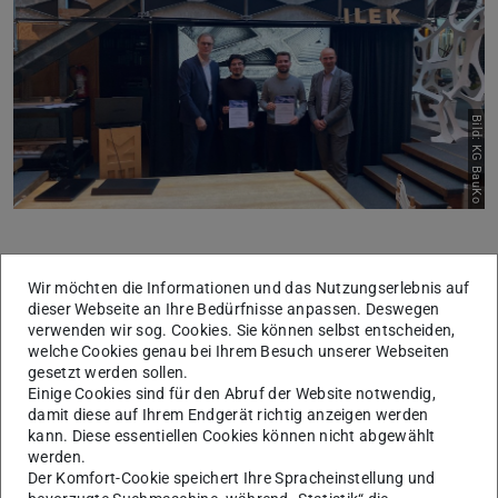
Zurück
Vor
Bild: KG BauKo
Das Projekt beschäftigt sich mit der Entwicklung einer
Wir möchten die Informationen und das Nutzungserlebnis auf
neuen Generation von Betondecken. Im Mittelpunkt steht
dieser Webseite an Ihre Bedürfnisse anpassen. Deswegen
dabei ein innovativer Ansatz, bei dem die Strukturen
verwenden wir sog. Cookies. Sie können selbst entscheiden,
welche Cookies genau bei Ihrem Besuch unserer Webseiten
topologieoptimiert, ressourcenschonend konzipiert und
gesetzt werden sollen.
vollständig mittels 3D-Druck hergestellt werden. Ziel ist
Einige Cookies sind für den Abruf der Website notwendig,
damit diese auf Ihrem Endgerät richtig anzeigen werden
es, Material effizienter einzusetzen und gleichzeitig neue
kann. Diese essentiellen Cookies können nicht abgewählt
konstruktive Möglichkeiten im Bereich des digitalen
werden.
Bauens zu erschließen.
Der Komfort-Cookie speichert Ihre Spracheinstellung und