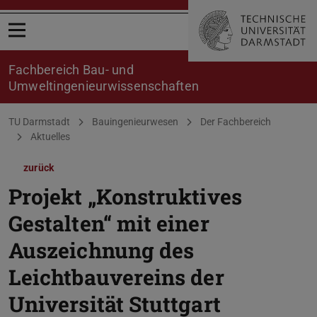
Menü öffnen
Fachbereich Bau- und
Umweltingenieurwissenschaften
Sie befinden sich hier:
TU Darmstadt
Bauingenieurwesen
Der Fachbereich
Aktuelles
zurück
Projekt „Konstruktives
Gestalten“ mit einer
Auszeichnung des
Leichtbauvereins der
Universität Stuttgart