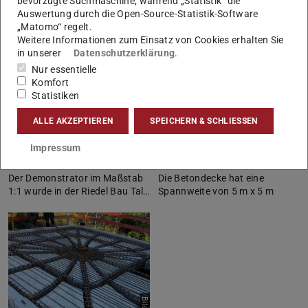
bevorzugte Suchmaschine, während „Statistik“ die
Auswertung durch die Open-Source-Statistik-Software
„Matomo“ regelt.
Weitere Informationen zum Einsatz von Cookies erhalten Sie
in unserer
Datenschutzerklärung
.
Nur essentielle
Komfort
Statistiken
Bild: KG Bauko
Bild: KG Bauko
ALLE AKZEPTIEREN
SPEICHERN & SCHLIESSEN
Impressum
Der Demonstrator im Maßstab
Die Betondecke hat eine
1:1 wurde in der Riedel Bau Tal…
Spannweite von 5 m x 5 m