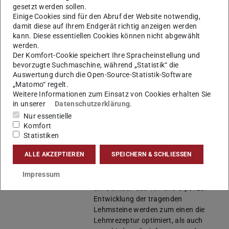
Entwicklung tragender Lehmsteine
gesetzt werden sollen.
und Lehmsteinwände auf Basis von
Einige Cookies sind für den Abruf der Website notwendig,
damit diese auf Ihrem Endgerät richtig anzeigen werden
Recyclinggranulaten aus Reststoffen
kann. Diese essentiellen Cookies können nicht abgewählt
der Gipsgewinnung und Thüringer
werden.
Lehmvorkommen. Durch die
Der Komfort-Cookie speichert Ihre Spracheinstellung und
Kombination des traditionellen
bevorzugte Suchmaschine, während „Statistik“ die
Baustoffes Lehm mit
Auswertung durch die Open-Source-Statistik-Software
Leichtgranulaten lassen sich
„Matomo“ regelt.
tragende Mauersteine analog zu
Weitere Informationen zum Einsatz von Cookies erhalten Sie
Leichtbeton herstellen. Die
in unserer
Datenschutzerklärung
.
mehrkomponentige
Nur essentielle
Zusammensetzung ist insofern
Komfort
interessant, dass Bauprodukte mit
Statistiken
neuen Produkteigenschaften
ALLE AKZEPTIEREN
SPEICHERN & SCHLIESSEN
hergestellt werden können. Als
Rohstoff für die Leichtgranulate dient
Impressum
ein Haldenmaterial der CASEA GmbH,
ein Gemisch aus Ton und Gips. Zur
Entwicklung der tragenden
Lehmsteine werden zum einen die
Lehmrezeptur optimiert, als auch