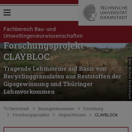
Menü öffnen
Fachbereich Bau- und
Umweltingenieurwissenschaften
Forschungsprojekt
CLAYBLOC
Bild: Michael Kockelmann
Tragende Lehmsteine auf Basis von
Recyclinggranulaten aus Reststoffen der
Gipsgewinnung und Thüringer
Lehmvorkommen
Sie befinden sich hier:
TU Darmstadt
Bauingenieurwesen
Forschung
Forschungsprojekte
Abgeschlossen
CLAYBLOCK