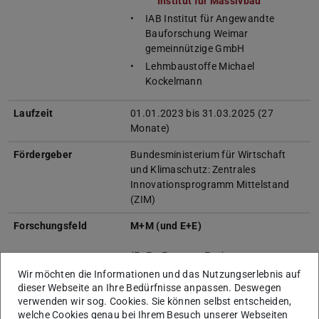
Institut für Massivbau
IAB Institut für Angewandte
Bauforschung Weimar
gemeinnützige GmbH
Lehmbaustoffe Michael
Kockelmann
Laufzeit
01.01.2023 bis 31.03.2025 (27
Monate)
Fördergeber
Bundesministerium für Wirtschaft
und Klimaschutz: Zentrales
Innovationsprogramm Mittelstand
(ZIM)
Forschungsfeld
M+M (und E+E)
(E+E > Energy + Environment,
I+I > Information + Intelligence
Wir möchten die Informationen und das Nutzungserlebnis auf
M+M > Matter + Materials)
dieser Webseite an Ihre Bedürfnisse anpassen. Deswegen
verwenden wir sog. Cookies. Sie können selbst entscheiden,
Projektinhalt
Das Ziel des Projektes besteht in der
welche Cookies genau bei Ihrem Besuch unserer Webseiten