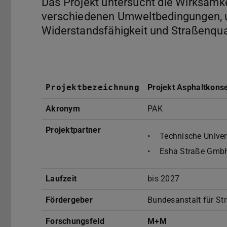
Das Projekt untersucht die Wirksamke
verschiedenen Umweltbedingungen, 
Widerstandsfähigkeit und Straßenqual
Projektbezeichnung
Projekt Asphaltkons
Akronym
PAK
Projektpartner
Technische Univer
Esha Straße Gmb
Laufzeit
bis 2027
Fördergeber
Bundesanstalt für St
Forschungsfeld
M+M