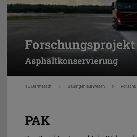
Forschungsprojekt
Asphaltkonservierung
Sie befinden sich hier:
TU Darmstadt
Bauingenieurwesen
Forschu
PAK