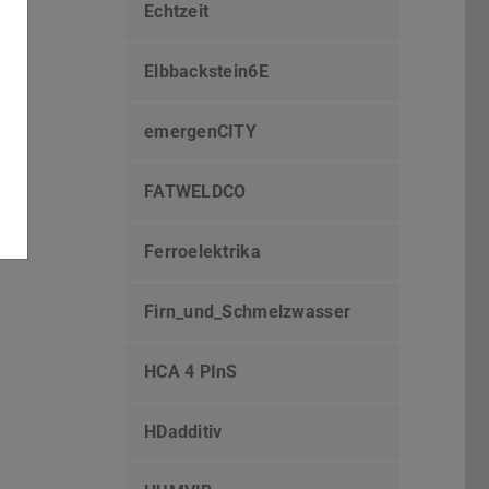
Echtzeit
Elbbackstein6E
emergenCITY
FATWELDCO
Ferroelektrika
Firn_und_Schmelzwasser
HCA 4 PInS
HDadditiv