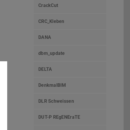
CrackCut
CRC_Kleben
DANA
dbm_update
DELTA
DenkmalBIM
DLR Schweissen
DUT-P REgENEraTE