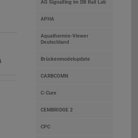
AG Signalling im DB Rail Lab
APHA
Aquathermie-Viewer
Deutschland
n
Brückenmodelupdate
ß
CARBCOMN
C-Cure
CEMBRIDGE 2
CPC