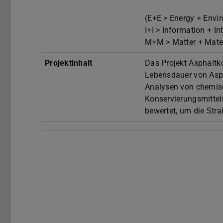
(E+E > Energy + Envi
I+I > Information + In
M+M > Matter + Mater
Projektinhalt
Das Projekt Asphaltk
Lebensdauer von Asph
Analysen von chemis
Konservierungsmittel
bewertet, um die Stra