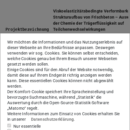
Viskoelastizitätsbedingte Verformbarke
Strukturaufbau von Frischbeton – Ausw
der Chemie der Trägerflüssigkeit auf
Projektbezeichnung
Teilchenwechselwirkungen
Akronym
VisCodeBuild
Wir möchten die Informationen und das Nutzungserlebnis auf
dieser Webseite an Ihre Bedürfnisse anpassen. Deswegen
Projektpartner
Technische Universität Darmstadt,
verwenden wir sog. Cookies. Sie können selbst entscheiden,
welche Cookies genau bei Ihrem Besuch unserer Webseiten
für Werkstoffe im Bauwesen
gesetzt werden sollen.
Dr.-Ing. Thomas Kränkel (TU München)
Einige Cookies sind für den Abruf der Website notwendig,
Wolfram Schmidt (BAM)
damit diese auf Ihrem Endgerät richtig anzeigen werden
kann. Diese essentiellen Cookies können nicht abgewählt
Laufzeit
von: 2021 bis: 2026
werden.
Der Komfort-Cookie speichert Ihre Spracheinstellung und
Fördergeber
bevorzugte Suchmaschine, während „Statistik“ die
DFG (
Auswertung durch die Open-Source-Statistik-Software
https://gepris.dfg.de/gepris/projekt/4
„Matomo“ regelt.
Weitere Informationen zum Einsatz von Cookies erhalten Sie
Forschungsfeld
M+M
in unserer
Datenschutzerklärung
.
(E+E > Energy + Environment,
Nur essentielle