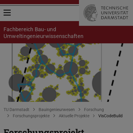
Menü öffnen
Fachbereich Bau- und
Umweltingenieurwissenschaften
Novel Eco-Cementitious Materials and Components for Durable
Sie befinden sich hier:
TU Darmstadt
Bauingenieurwesen
Forschung
Forschungsprojekte
Aktuelle Projekte
VisCodeBuild
Forschungsprojekt