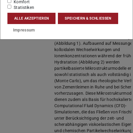
I+I > Information + Intelligence
Komfort
M+M > Matter + Materials)
Statistiken
Projektinhalt
Das Projekt VisCodeBuild untersucht das
ALLE AKZEPTIEREN
SPEICHERN & SCHLIESSEN
viskoelastische Verhalten von zementbas
Impressum
Baustoffen, mit einem besonderen Schw
auf der mikrostrukturellen Modellierung
(Abbildung 1). Aufbauend auf Messunge
kolloidalen Wechselwirkungen und
Ionenkonzentrationen während der früh
Hydratation (Abbildung 2) werden
partikelbasierte Mikrostrukturmodelle ent
sowohl statistisch als auch vollständig i
(Monte Carlo), um das rheologische Verh
von Zementleimen in Ruhe und bei Scher
vorherzusagen. Diese Mikrostrukturmode
dienen zudem als Basis für hochskalierte
Computational Fluid Dynamics (CFD)-
Simulationen, die das Fließen von Frisch
unter Berücksichtigung der zeit- und
scherabhängigen viskoelastischen Eigen
und chemischen Partikelwechselwirkung