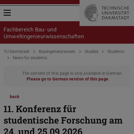
Open menu
Fachbereich Bau- und
Umweltingenieurwissenschaften
You are here:
TU Darmstadt
Bauingenieurwesen
Studies
Students
News for students
The content of this page is only available in German.
Please go to German version of this page
.
back
11. Konferenz für
studentische Forschung am
24. und 25.09.2026