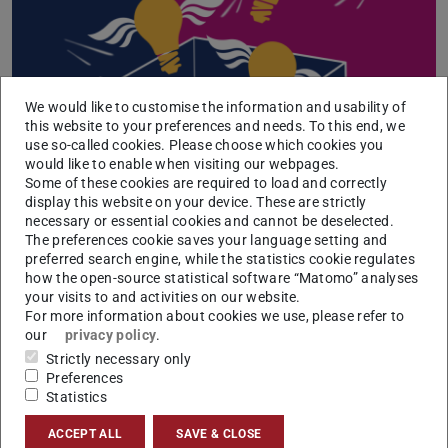
We would like to customise the information and usability of
this website to your preferences and needs. To this end, we
use so-called cookies. Please choose which cookies you
Bewerbt euch (alleine oder als Team), wenn ihr für euer
would like to enable when visiting our webpages.
Forschungsthema brennt, andere (auch Fachfremde)
Some of these cookies are required to load and correctly
dafür begeistern möchtet und neugierig auf die Arbeit
display this website on your device. These are strictly
necessary or essential cookies and cannot be deselected.
eurer Kommiliton*innen seid!
The preferences cookie saves your language setting and
Wir freuen uns auf eure Ideen, eure Forschung und den
preferred search engine, while the statistics cookie regulates
how the open-source statistical software “Matomo” analyses
gemeinsamen Austausch! Seid dabei und gestaltet die 11.
your visits to and activities on our website.
Konferenz für studentische Forschung mit.
For more information about cookies we use, please refer to
our
privacy policy
.
Einreichungsfrist: 3. Mai 2026
Strictly necessary only
HIer geht´s zur Webseite:
https://www.uni-
Preferences
Statistics
goettingen.de/de/stufo+2026/700648.html
ACCEPT ALL
SAVE & CLOSE