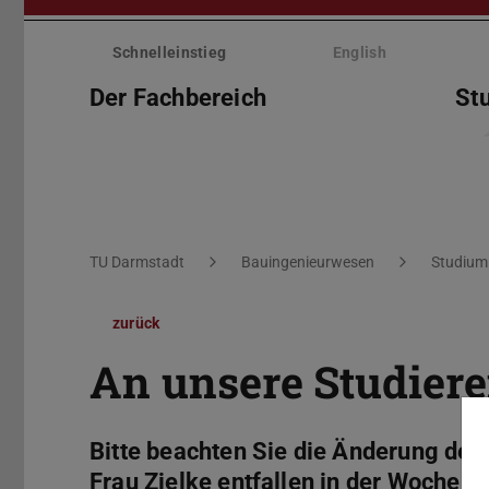
Menü
überspringen
Schnelleinstieg
English
Der Fachbereich
St
Sie befinden sich hier:
TU Darmstadt
Bauingenieurwesen
Studium
zurück
An unsere Studier
Bitte beachten Sie die Änderung der
Frau Zielke entfallen in der Woche 