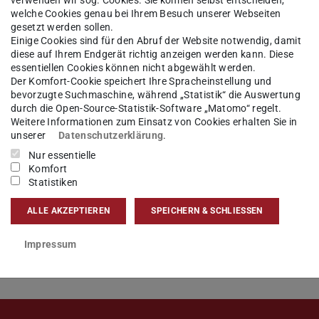
welche Cookies genau bei Ihrem Besuch unserer Webseiten
gesetzt werden sollen.
Einige Cookies sind für den Abruf der Website notwendig, damit
diese auf Ihrem Endgerät richtig anzeigen werden kann. Diese
e die Änderung der Sprechzeit im
essentiellen Cookies können nicht abgewählt werden.
Der Komfort-Cookie speichert Ihre Spracheinstellung und
Zielke entfallen in der Woche vom
bevorzugte Suchmaschine, während „Statistik“ die Auswertung
durch die Open-Source-Statistik-Software „Matomo“ regelt.
Weitere Informationen zum Einsatz von Cookies erhalten Sie in
unserer
Datenschutzerklärung
.
Mail an uns:
studienbuero@bauing.tu-
Nur essentielle
Komfort
lich um Ihr Anliegen.
Statistiken
ALLE AKZEPTIEREN
SPEICHERN & SCHLIESSEN
Impressum