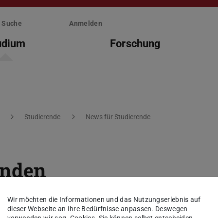
Suche
Anmelden
udium
Forschung
Studierende
News für Studierende
enden
 Sprechzeit im Studienbüro: Sprechstunden be
Wir möchten die Informationen und das Nutzungserlebnis auf
dieser Webseite an Ihre Bedürfnisse anpassen. Deswegen
vom 16.2.-22.2.2026
verwenden wir sog. Cookies. Sie können selbst entscheiden,