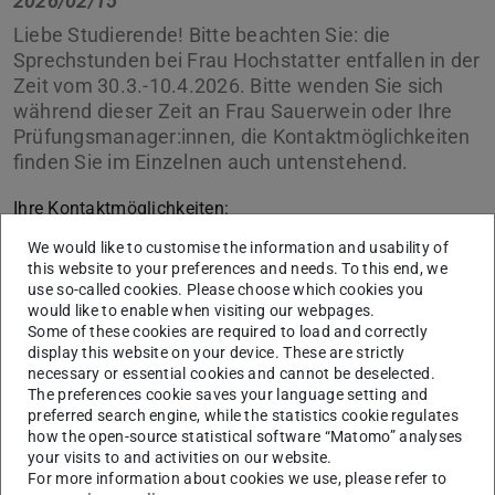
2026/02/15
Liebe Studierende! Bitte beachten Sie: die
Sprechstunden bei Frau Hochstatter entfallen in der
Zeit vom 30.3.-10.4.2026. Bitte wenden Sie sich
während dieser Zeit an Frau Sauerwein oder Ihre
Prüfungsmanager:innen, die Kontaktmöglichkeiten
finden Sie im Einzelnen auch untenstehend.
Ihre Kontaktmöglichkeiten:
Frau Regine Sauerwein,
We would like to customise the information and usability of
this website to your preferences and needs. To this end, we
Frau Bettina Zielke,
use so-called cookies. Please choose which cookies you
would like to enable when visiting our webpages.
Herr Roland Heinz
Some of these cookies are required to load and correctly
display this website on your device. These are strictly
Sie können uns in dringenden Fällen eine E-Mail schreiben
necessary or essential cookies and cannot be deselected.
über unser
Kontaktformular
, wir kümmern uns
The preferences cookie saves your language setting and
schnellstmöglich um Ihr Anliegen.
preferred search engine, while the statistics cookie regulates
how the open-source statistical software “Matomo” analyses
Vielen Dank.
your visits to and activities on our website.
For more information about cookies we use, please refer to
Ihr Studienbüro