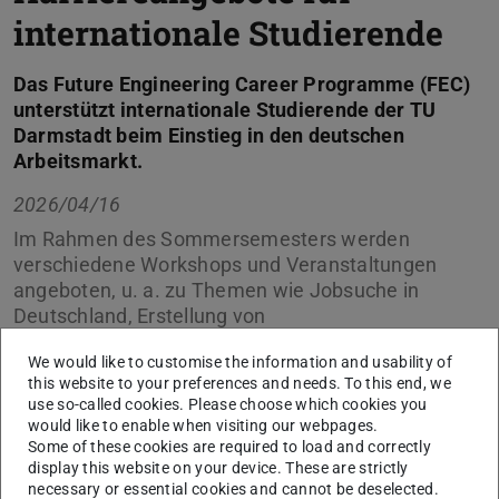
internationale Studierende
Das Future Engineering Career Programme (FEC)
unterstützt internationale Studierende der TU
Darmstadt beim Einstieg in den deutschen
Arbeitsmarkt.
2026/04/16
Im Rahmen des Sommersemesters werden
verschiedene Workshops und Veranstaltungen
angeboten, u. a. zu Themen wie Jobsuche in
Deutschland, Erstellung von
Bewerbungsunterlagen, LinkedIn-Profilen sowie
We would like to customise the information and usability of
Vorstellungsgesprächen.
this website to your preferences and needs. To this end, we
use so-called cookies. Please choose which cookies you
Das Angebot umfasst:
would like to enable when visiting our webpages.
Some of these cookies are required to load and correctly
Workshops zu Jobsuche, Bewerbung und
display this website on your device. These are strictly
Karriereentwicklung
necessary or essential cookies and cannot be deselected.