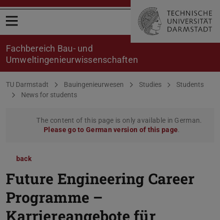
Open menu
Fachbereich Bau- und
Umweltingenieurwissenschaften
You are here:
TU Darmstadt
Bauingenieurwesen
Studies
Students
News for students
The content of this page is only available in German.
Please go to German version of this page
.
back
Future Engineering Career
Programme –
Karriereangebote für