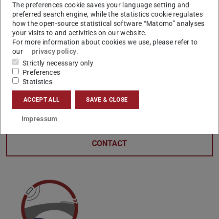
Unterstützung bei CV, Anschreiben und
The preferences cookie saves your language setting and
preferred search engine, while the statistics cookie regulates
Bewerbungsgesprächen
how the open-source statistical software “Matomo” analyses
Interkulturelle Trainings (z. B. Planspiel Megacities – 3
your visits to and activities on our website.
CP möglich)
For more information about cookies we use, please refer to
our
privacy policy
.
Persönliche Beratung im International Career Counter
Strictly necessary only
(wöchentlich, ohne Anmeldung)
Preferences
Statistics
Alle Termine, Anmeldelinks und weiteren Informationen
finden Sie bei auf
International
oder
hier
.
ACCEPT ALL
SAVE & CLOSE
Impressum
CONTACT