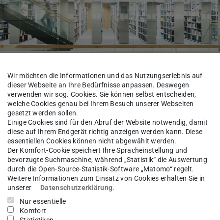
Wir möchten die Informationen und das Nutzungserlebnis auf
dieser Webseite an Ihre Bedürfnisse anpassen. Deswegen
verwenden wir sog. Cookies. Sie können selbst entscheiden,
welche Cookies genau bei Ihrem Besuch unserer Webseiten
gesetzt werden sollen.
Einige Cookies sind für den Abruf der Website notwendig, damit
diese auf Ihrem Endgerät richtig anzeigen werden kann. Diese
inable Urban Development
Studium
Downloads
essentiellen Cookies können nicht abgewählt werden.
Der Komfort-Cookie speichert Ihre Spracheinstellung und
bevorzugte Suchmaschine, während „Statistik“ die Auswertung
durch die Open-Source-Statistik-Software „Matomo“ regelt.
Weitere Informationen zum Einsatz von Cookies erhalten Sie in
engangs
unserer
Datenschutzerklärung
.
Nur essentielle
Komfort
Sustainable Urban Development (M.Sc.)
(PDF-Datei)
(wird in neuem