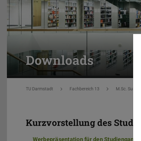
Downloads
Sie befinden sich hier:
TU Darmstadt
Fachbereich 13
M.Sc. Susta
Kurzvorstellung des Studi
Werbepräsentation für den Studiengang 