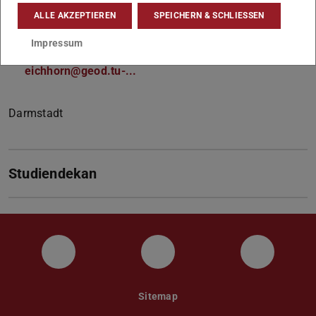
ALLE AKZEPTIEREN
SPEICHERN & SCHLIESSEN
Impressum
Kontakt
eichhorn@geod.tu-...
Darmstadt
Studiendekan
Instagram
YouTube
Faceboo
Sitemap