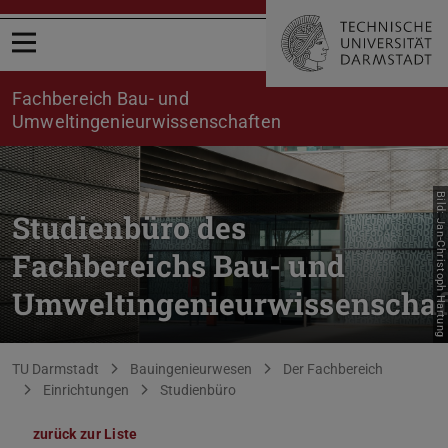
Menü öffnen
Fachbereich Bau- und
Umweltingenieurwissenschaften
Bild: Jan-Christoph Hartung
Studienbüro des
Fachbereichs Bau- und
Umweltingenieurwissenschaf
Sie befinden sich hier:
TU Darmstadt
Bauingenieurwesen
Der Fachbereich
Einrichtungen
Studienbüro
zurück zur Liste