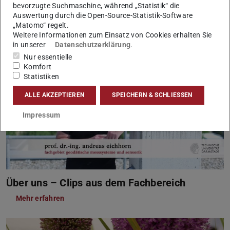
bevorzugte Suchmaschine, während „Statistik“ die
Daran forschen wir
Auswertung durch die Open-Source-Statistik-Software
„Matomo“ regelt.
Mehr erfahren
Weitere Informationen zum Einsatz von Cookies erhalten Sie
in unserer
Datenschutzerklärung
.
Nur essentielle
Komfort
Statistiken
ALLE AKZEPTIEREN
SPEICHERN & SCHLIESSEN
Impressum
Über uns – Clips aus dem Fachbereich
Mehr erfahren