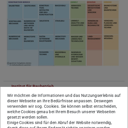
Institut für Baubetrieb
Wir möchten die Informationen und das Nutzungserlebnis auf
dieser Webseite an Ihre Bedürfnisse anpassen. Deswegen
Institut für Geodäsie
verwenden wir sog. Cookies. Sie können selbst entscheiden,
FG Fernerkundung und Bildanalyse
welche Cookies genau bei Ihrem Besuch unserer Webseiten
FG Geodätische Messsysteme und Sensorik
gesetzt werden sollen.
Einige Cookies sind für den Abruf der Website notwendig,
FG Landmanagement
damit diese auf Ihrem Endgerät richtig anzeigen werden