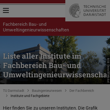
Menü öffnen
Fachbereich Bau- und
Umweltingenieurwissenschaften
Liste aller Institute im
Bild: Dennis Jöckel
Fachbereich Bau- und
Umweltingenieurwissenschaf
Sie befinden sich hier:
TU Darmstadt
Bauingenieurwesen
Der Fachbereich
Institute und Fachgebiete
Hier finden Sie zu unseren Instituten. Die Grafik