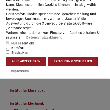
FG Physikalische Geodäsie und Satellitengeodäsie
kann. Diese essentiellen Cookies können nicht abgewählt
werden.
Institut für Geotechnik
Der Komfort-Cookie speichert Ihre Spracheinstellung und
bevorzugte Suchmaschine, während „Statistik“ die
FG Geotechnik
Auswertung durch die Open-Source-Statistik-Software
FG Geotechnik wasserbaulicher Infrastruktur
„Matomo“ regelt.
Weitere Informationen zum Einsatz von Cookies erhalten Sie
in unserer
Datenschutzerklärung
.
Institut IWAR
Nur essentielle
FG Abwassertechnik
Komfort
FG Wasser und Umweltbiotechnologie
Statistiken
FG Raum- und Infrastrukturplanung
ALLE AKZEPTIEREN
SPEICHERN & SCHLIESSEN
FG Umweltanalytik und Schadstoffe
Impressum
Institut für Konstruktives Gestalten und Baukonstruktion
Institut für Massivbau
Institut für Mechanik