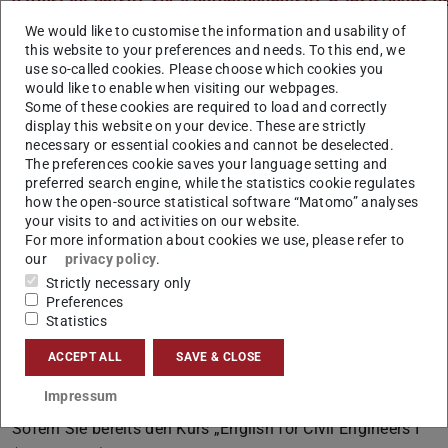
darmstadt.de/spz_sprachpruefungen/spz_e_tests/index.de
We would like to customise the information and usability of
Freischaltung des elektronischen Tests: 01.04.2023, 0:00
this website to your preferences and needs. To this end, we
Uhr – 12.04.2023, 12 Uhr
use so-called cookies. Please choose which cookies you
would like to enable when visiting our webpages.
2. Nach Erhalt des Testergebnisses
melden Sie sich über
Some of these cookies are required to load and correctly
TUCaN zum passenden Sprachmodul und
display this website on your device. These are strictly
Lehrveranstaltung an.
necessary or essential cookies and cannot be deselected.
The preferences cookie saves your language setting and
English for Civil Engineers I (41-21-0956): 55 – 64 Punkte
preferred search engine, while the statistics cookie regulates
how the open-source statistical software “Matomo” analyses
English for Civil Engineers II (41-21-0966): ab 65 Punkte
your visits to and activities on our website.
For more information about cookies we use, please refer to
Sollten Sie sich zu einem nicht passenden Kurs
our
privacy policy
.
angemeldet haben, werden Sie vom SPZ wieder
Strictly necessary only
abgemeldet!
Preferences
Statistics
Hinweise:
ACCEPT ALL
SAVE & CLOSE
In TUCaN finden Sie die Sprachkurse im „Allgemeinen
Wahlbereich > Englische Sprachmodule“.
Impressum
Sofern Sie bereits den Kurs „English for Civil Engineers I“