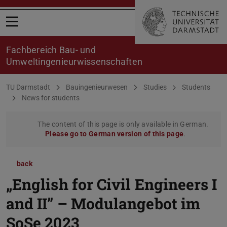
Open menu
Fachbereich Bau- und
Umweltingenieurwissenschaften
You are here:
TU Darmstadt
Bauingenieurwesen
Studies
Students
News for students
The content of this page is only available in German.
Please go to German version of this page
.
back
„English for Civil Engineers I
and II” – Modulangebot im
SoSe 2023