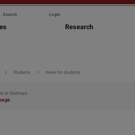
Search
Login
ies
Research
Students
News for students
le in German.
 page
.