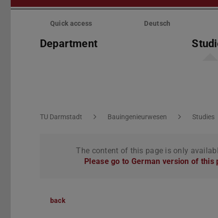
Skip
menu
Quick access
Deutsch
Department
Stud
You are here:
TU Darmstadt
Bauingenieurwesen
Studies
The content of this page is only availab
Please go to German version of this
back