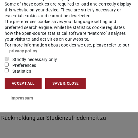
Some of these cookies are required to load and correctly display
this website on your device. These are strictly necessary or
essential cookies and cannot be deselected.
The preferences cookie saves your language setting and
preferred search engine, while the statistics cookie regulates
how the open-source statistical software “Matomo” analyses
your visits to and activities on our website.
For more information about cookies we use, please refer to our
privacy policy
.
Strictly necessary only
Preferences
Statistics
ACCEPT ALL
SAVE & CLOSE
Impressum
fache Möglichkeit sich an der Gestaltung des
e Rückmeldung zur Studienzufriedenheit zu