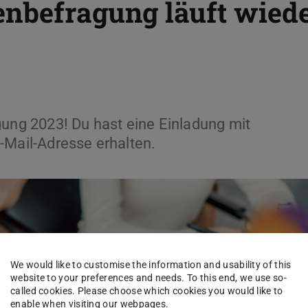
enbefragung läuft wied
gung 2023! Du hast eine Einladung mit
-Mail-Adresse erhalten.
We would like to customise the information and usability of this
website to your preferences and needs. To this end, we use so-
called cookies. Please choose which cookies you would like to
enable when visiting our webpages.