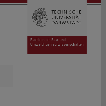
Open search 
Home of 
Fachbereich Bau- und
Umweltingenieurwissenschaften