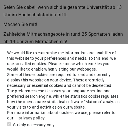
Seien Sie dabei, wenn sich die gesamte Universität ab 13
Uhr im Hochschulstadion trifft.
Machen Sie mit!
Zahlreiche Mitmachangebote in rund 25 Sportarten laden
ab 14 Uhr zum Mitmachen ein!
Melden Sie sich zum traditionellen Fischerstechen, zum
We would like to customise the information and usability of
Ultra Marathon oder World Soccer Cup an oder nehmen
this website to your preferences and needs. To this end, we
use so-called cookies. Please choose which cookies you
Sie an Internen Hochschulmeisterschaften und
would like to enable when visiting our webpages.
Wettbewerben in unterschiedlichen Disziplinen teil.
Some of these cookies are required to load and correctly
display this website on your device. These are strictly
Starten Sie mit einem Team bei der Uni-Olympiade und
necessary or essential cookies and cannot be deselected.
nutzen Sie die Möglichkeit, sich auf unterhaltsame und
The preferences cookie saves your language setting and
preferred search engine, while the statistics cookie regulates
sportliche Weise besser kennenzulernen und mit anderen
how the open-source statistical software “Matomo” analyses
informell in Kontakt zu kommen.
your visits to and activities on our website.
For more information about cookies we use, please refer to
Besuchen Sie unsere Gesundheitsstraße, auf der das
our
privacy policy
.
studentische und betriebliche Gesundheitsmanagement
Strictly necessary only