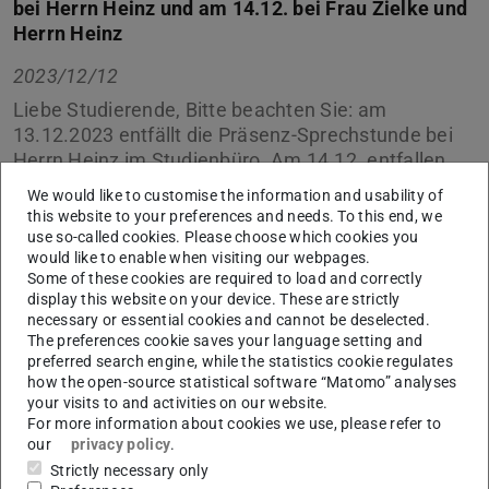
bei Herrn Heinz und am 14.12. bei Frau Zielke und
Herrn Heinz
2023/12/12
Liebe Studierende, Bitte beachten Sie: am
13.12.2023 entfällt die Präsenz-Sprechstunde bei
Herrn Heinz im Studienbüro. Am 14.12. entfallen
die Telefonsprechstunden bei Frau Zielke und Herrn
We would like to customise the information and usability of
Heinz.
this website to your preferences and needs. To this end, we
use so-called cookies. Please choose which cookies you
In dieser Zeit schreiben Sie uns einfach eine E-Mail an
would like to enable when visiting our webpages.
Some of these cookies are required to load and correctly
uns über unser
Kontaktformular
, wir kümmern uns
display this website on your device. These are strictly
schnellstmöglich um Ihr Anliegen.
necessary or essential cookies and cannot be deselected.
The preferences cookie saves your language setting and
Vielen Dank.
preferred search engine, while the statistics cookie regulates
how the open-source statistical software “Matomo” analyses
Ihr Studienbüro
your visits to and activities on our website.
For more information about cookies we use, please refer to
our
privacy policy
.
Strictly necessary only