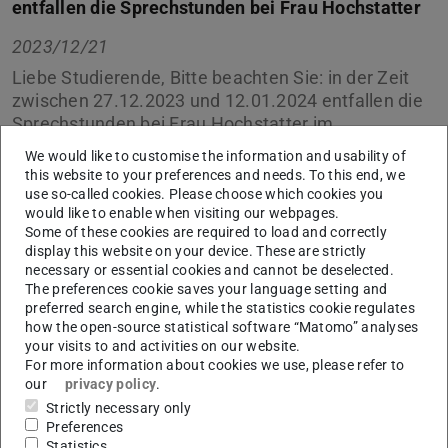
entfallen die Sprechstunden bei Frau Hochstatter
2023/12/21
Liebe Studierende, Bitte beachten Sie: in der Zeit
zwischen 27.12.2023 und 12.01.2024 entfallen die
Sprechstunden bei Frau Hochstatter im
Studienbüro.
We would like to customise the information and usability of
this website to your preferences and needs. To this end, we
Sie können uns auch einfach eine E-Mail schreiben über
use so-called cookies. Please choose which cookies you
unser
Kontaktformular
, wir kümmern uns
would like to enable when visiting our webpages.
Some of these cookies are required to load and correctly
schnellstmöglich um Ihr Anliegen.
display this website on your device. These are strictly
necessary or essential cookies and cannot be deselected.
Vielen Dank.
The preferences cookie saves your language setting and
Ihr Studienbüro
preferred search engine, while the statistics cookie regulates
how the open-source statistical software “Matomo” analyses
your visits to and activities on our website.
For more information about cookies we use, please refer to
our
privacy policy
.
CONTACT
Strictly necessary only
Preferences
Statistics