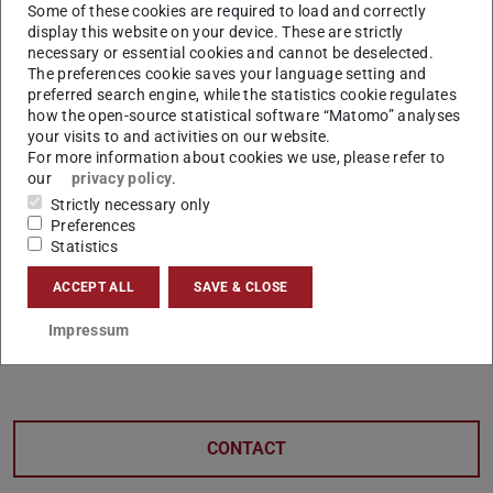
Some of these cookies are required to load and correctly
display this website on your device. These are strictly
Eine Anmeldung kann bei Interesse über
Bernadette
necessary or essential cookies and cannot be deselected.
Lang-Eurisch
oder
Christin Gandyra
erfolgen.
The preferences cookie saves your language setting and
preferred search engine, while the statistics cookie regulates
how the open-source statistical software “Matomo” analyses
your visits to and activities on our website.
For more information about cookies we use, please refer to
our
privacy policy
.
Strictly necessary only
Preferences
Statistics
ACCEPT ALL
SAVE & CLOSE
Impressum
CONTACT