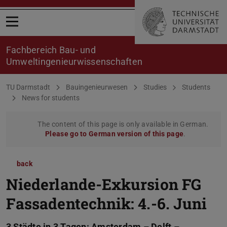
Open menu
Fachbereich Bau- und
Umweltingenieurwissenschaften
You are here:
TU Darmstadt
Bauingenieurwesen
Studies
Students
News for students
The content of this page is only available in German.
Please go to German version of this page
.
back
Niederlande-Exkursion FG
Fassadentechnik: 4.-6. Juni
3 Städte in 3 Tagen: Amsterdam – Delft –