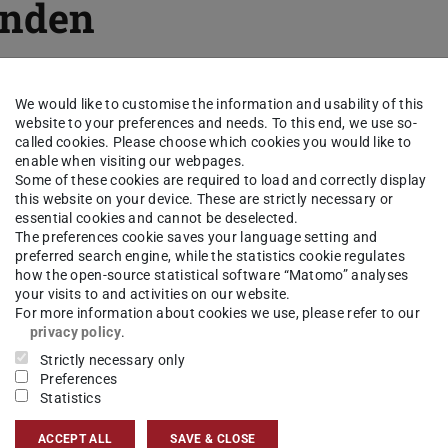
enden
 Sprechzeit im Studienbüro: veränderte
We would like to customise the information and usability of this
m Oktober
website to your preferences and needs. To this end, we use so-
called cookies. Please choose which cookies you would like to
enable when visiting our webpages.
Some of these cookies are required to load and correctly display
this website on your device. These are strictly necessary or
e folgenden Änderungen bei den
essential cookies and cannot be deselected.
:
The preferences cookie saves your language setting and
preferred search engine, while the statistics cookie regulates
how the open-source statistical software “Matomo” analyses
your visits to and activities on our website.
e von 11-13 Uhr statt
For more information about cookies we use, please refer to our
ch digital statt
privacy policy
.
e aus.
Strictly necessary only
Preferences
Statistics
ACCEPT ALL
SAVE & CLOSE