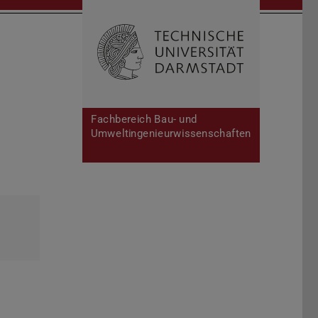
Open search 
Home of 
Fachbereich Bau- und
Umweltingenieurwissenschaften