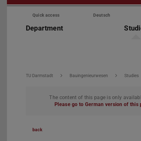
Skip
menu
Quick access
Deutsch
Department
Stud
You are here:
TU Darmstadt
Bauingenieurwesen
Studies
The content of this page is only availab
Please go to German version of this
back