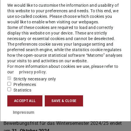
We would like to customise the information and usability of
this website to your preferences and needs. To this end, we
Das Mentoring richtet sich vor allem an Studentinnen mit
use so-called cookies. Please choose which cookies you
Migrationshintergrund und aus dem Ausland, die sich in
would like to enable when visiting our webpages.
ihren ersten Semestern ihres Bachelor- und
Some of these cookies are required to load and correctly
display this website on your device. These are strictly
Masterstudiums befinden. Interessierte Studentinnen aller
necessary or essential cookies and cannot be deselected.
Fächergruppen sind herzlich dazu eingeladen, sich als
The preferences cookie saves your language setting and
preferred search engine, while the statistics cookie regulates
Mentee zu bewerben.
how the open-source statistical software “Matomo” analyses
Auch Mentorinnen werden wieder gesucht! Gerne können
your visits to and activities on our website.
For more information about cookies we use, please refer to
sich fortgeschrittene Studentinnen (ab dem 5.
our
privacy policy
.
Bachelorsemester) und Doktorandinnen bewerben, die
Strictly necessary only
ihre Erfahrungen an andere Studentinnen weitergeben
Preferences
Statistics
und dabei die Universität auch noch einmal von einer
anderen Seite kennenlernen wollen.
ACCEPT ALL
SAVE & CLOSE
Weitere Informationen, Hinweise zu den Veranstaltungen
Impressum
und das Bewerbungsformular finden Sie
hier.
Die
Bewerbungsfrist für das Wintersemester 2024/25 endet
am
31. Oktober 2024
.