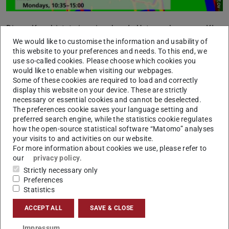
Dieser Kurs bietet eine eingehende Untersuchung von KI-
Anwendungen in der Geoinformatik, mit einem
We would like to customise the information and usability of
this website to your preferences and needs. To this end, we
besonderem Schwerpunkt auf die Fernerkundung.
use so-called cookies. Please choose which cookies you
would like to enable when visiting our webpages.
Sie lernen, hochdimensionale Geodaten von Satelliten,
Some of these cookies are required to load and correctly
Luftbildern, Drohnen, terrestrischen Systemen und
display this website on your device. These are strictly
anderen Geodaten – unter Einsatz von
necessary or essential cookies and cannot be deselected.
The preferences cookie saves your language setting and
Klassifizierungsmethoden wie Random Forest oder Deep
preferred search engine, while the statistics cookie regulates
Neural Networks effizient zu analysieren.
how the open-source statistical software “Matomo” analyses
your visits to and activities on our website.
Darüber hinaus behandelt der Kurs auch fortgeschrittene
For more information about cookies we use, please refer to
Themen wie generative Methoden, Transfer Learning und
our
privacy policy
.
eXplainability von KI-Modellen. Am Ende verfügen Sie
Strictly necessary only
Preferences
über fundierte Kenntnisse und skalierbare KI-Tools zur
Statistics
effektiven Analyse und Interpretation von Geodaten.
ACCEPT ALL
SAVE & CLOSE
Alles, was Sie mitbringen müssen, sind aufgefrischte
Mathekenntnisse aus der Oberstufe und dem ersten
Impressum