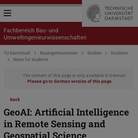
Open menu
Fachbereich Bau- und
Umweltingenieurwissenschaften
You are here:
TU Darmstadt
Bauingenieurwesen
Studies
Students
News for students
The content of this page is only available in German.
Please go to German version of this page
.
back
GeoAI: Artificial Intelligence
in Remote Sensing and
Geospatial Science