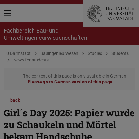
Open menu
Fachbereich Bau- und
Umweltingenieurwissenschaften
You are here:
TU Darmstadt
Bauingenieurwesen
Studies
Students
News for students
The content of this page is only available in German.
Please go to German version of this page
.
back
Girl´s Day 2025: Papier wurde
zu Schaukeln und Mörtel
bekam Handschuhe