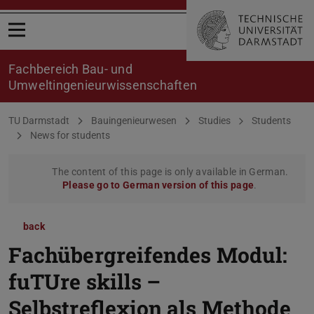
Open menu
Fachbereich Bau- und
Umweltingenieurwissenschaften
You are here:
TU Darmstadt
Bauingenieurwesen
Studies
Students
News for students
The content of this page is only available in German.
Please go to German version of this page
.
back
Fachübergreifendes Modul:
fuTUre skills –
Selbstreflexion als Methode