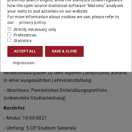
how the open-source statistical software “Matomo” analyses
your visits to and activities on our website.
For more information about cookies we use, please refer to
Ablauf:
our
privacy policy
.
• Grundlagen-Workshop: 25.–26.09.2025, jeweils 9–17
Strictly necessary only
Preferences
Uhr
Statistics
• Monatliche Gruppentreffen: u.a. zu Future Skills,
ACCEPT ALL
SAVE & CLOSE
Zeitmanagement, LLMs im Studium, Diversität
Impressum
• Semesterbegleitendes Selbststudium: Wöchentliche
Reflexionsaufgaben zu dem eigenen Lernprozess, konkret
in einer ausgewählten Lehrveranstaltung
• Abschluss: Persönliches Entwicklungsportfolio
(unbenotete Studienleistung)
Kurzinfos:
• Modul: 10-00-0021
• Umfang: 5 CP, Studium Generale