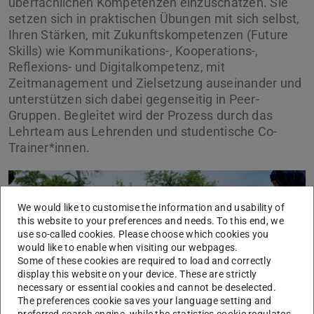
überfachlichen Kompetenzen einzuschätzen. Sie
setzen sich in praktischen Übungen mit sich selbst,
Ihren Stärken, mit Zukunftskompetenzen (Future
Skills) wie Kommunikations-, Kooperations-,
Reflexions- und Digitalkompetenz, mit
Zeitmanagement und Zielsetzung auseinander und
unterstützen sich dabei gegenseitig in Peer-
Gruppen. Begleitet wird der Prozess durch das
Lehrteam aus Lehrenden und studentische Co-
Trainer*innen.
We would like to customise the information and usability of
this website to your preferences and needs. To this end, we
use so-called cookies. Please choose which cookies you
would like to enable when visiting our webpages.
Some of these cookies are required to load and correctly
display this website on your device. These are strictly
necessary or essential cookies and cannot be deselected.
The preferences cookie saves your language setting and
preferred search engine, while the statistics cookie regulates