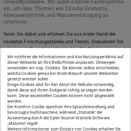
Umweltprobleme. Wir laden externe Fachexperten
ein, um über Themen wie Circular Economy,
Abwassertechnik und Wasserversorgung zu
referieren.
Seien Sie dabei und erfahren Sie aus erster Hand die
neuesten Forschungsstände und Trends. Diskutieren Sie
mit unseren Experten und tauschen Sie Erfahrungen aus!
Wir möchten die Informationen und das Nutzungserlebnis auf
dieser Webseite an Ihre Bedürfnisse anpassen. Deswegen
verwenden wir sog. Cookies. Sie können selbst entscheiden,
welche Cookies genau bei Ihrem Besuch unserer Webseiten
gesetzt werden sollen.
Einige Cookies sind für den Abruf der Website notwendig,
damit diese auf Ihrem Endgerät richtig anzeigen werden
kann. Diese essentiellen Cookies können nicht abgewählt
werden.
Der Komfort-Cookie speichert Ihre Spracheinstellung und
bevorzugte Suchmaschine, während „Statistik“ die
Auswertung durch die Open-Source-Statistik-Software
„Matomo“ regelt.
Weitere Informationen zum Einsatz von Cookies erhalten Sie