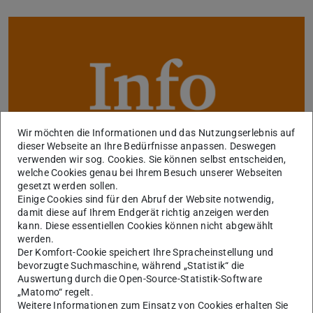
Wir möchten die Informationen und das Nutzungserlebnis auf
dieser Webseite an Ihre Bedürfnisse anpassen. Deswegen
verwenden wir sog. Cookies. Sie können selbst entscheiden,
welche Cookies genau bei Ihrem Besuch unserer Webseiten
gesetzt werden sollen.
Einige Cookies sind für den Abruf der Website notwendig,
Sie können uns in dringenden Fällen eine E-Mail schreiben
damit diese auf Ihrem Endgerät richtig anzeigen werden
über unser
Kontaktformular
, wir kümmern uns
kann. Diese essentiellen Cookies können nicht abgewählt
werden.
schnellstmöglich um Ihr Anliegen.
Der Komfort-Cookie speichert Ihre Spracheinstellung und
Vielen Dank.
bevorzugte Suchmaschine, während „Statistik“ die
Auswertung durch die Open-Source-Statistik-Software
Ihr Studienbüro
„Matomo“ regelt.
Weitere Informationen zum Einsatz von Cookies erhalten Sie