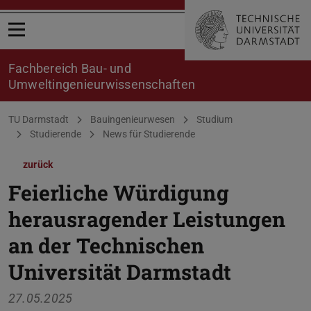
Menü öffnen
Fachbereich Bau- und
Umweltingenieurwissenschaften
Sie befinden sich hier:
TU Darmstadt
Bauingenieurwesen
Studium
Studierende
News für Studierende
zurück
Feierliche Würdigung
herausragender Leistungen
an der Technischen
Universität Darmstadt
27.05.2025