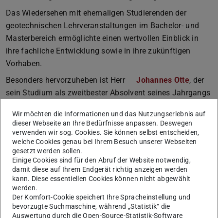
Das Wiedersehen mit ehemaligen Studierenden der
geotechnischen Lehrveranstaltungen im Bachelor- und
Masterbereich ermöglichte einen wertvollen Einblick in
ihre fachliche Entwicklung sowie in ihre zukünftigen
Vorhaben.
Besonders hervorzuheben ist Herr
Johannes Otte
, der
sein Studium als zweitbester Absolvent seines Jahrgangs
abgeschlossen hat. Er setzt seine akademische Laufbahn
Wir möchten die Informationen und das Nutzungserlebnis auf
nun als Doktorand am Institut für Geotechnik fort. Wir
dieser Webseite an Ihre Bedürfnisse anpassen. Deswegen
freuen uns sehr auf die weitere Zusammenarbeit und auf
verwenden wir sog. Cookies. Sie können selbst entscheiden,
welche Cookies genau bei Ihrem Besuch unserer Webseiten
seine wissenschaftlichen Beiträge in den kommenden
gesetzt werden sollen.
Jahren.
Einige Cookies sind für den Abruf der Website notwendig,
damit diese auf Ihrem Endgerät richtig anzeigen werden
Allen Absolventinnen und Absolventen gilt herzlicher
kann. Diese essentiellen Cookies können nicht abgewählt
Glückwunsch zum erfolgreichen Abschluss!!
werden.
Der Komfort-Cookie speichert Ihre Spracheinstellung und
Das Engagement, die Zielstrebigkeit und die fachliche
bevorzugte Suchmaschine, während „Statistik“ die
Kompetenz dieser jungen Ingenieurinnen und Ingenieure
Auswertung durch die Open-Source-Statistik-Software