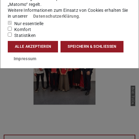
„Matomo“ regelt.
leistet einen bedeutenden Beitrag zur Zukunft des Bau-
Weitere Informationen zum Einsatz von Cookies erhalten Sie
und Umweltingenieurwesens.
in unserer
Datenschutzerklärung
.
Nur essentielle
Komfort
Statistiken
ALLE AKZEPTIEREN
SPEICHERN & SCHLIESSEN
Impressum
Zurück
Vor
Bild: TUDa