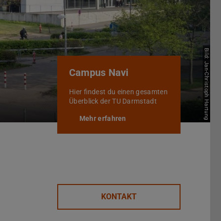
Bild: Jan-Christoph Hartung
Campus Navi
Hier findest du einen gesamten
Überblick der TU Darmstadt
Mehr erfahren
KONTAKT