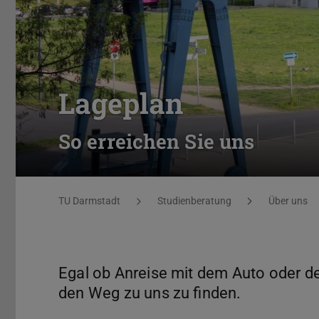
Lageplan
So erreichen Sie uns
Sie befinden sich hier:
TU Darmstadt
Studienberatung
Über uns
Egal ob Anreise mit dem Auto oder d
den Weg zu uns zu finden.