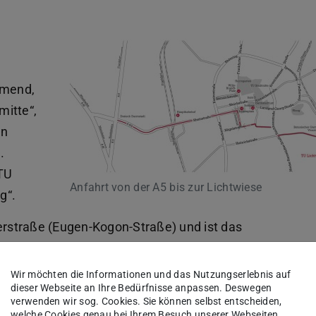
mmend,
mitte“,
en
.
„TU
Anfahrt von der A5 bis zur Lichtwiese
g“.
gerstraße (Eugen-Kogon-Straße) und ist das
n Seite.
Wir möchten die Informationen und das Nutzungserlebnis auf
r Eugen-Kogon-Straße und auf den
dieser Webseite an Ihre Bedürfnisse anpassen. Deswegen
Lichtwiese.
verwenden wir sog. Cookies. Sie können selbst entscheiden,
welche Cookies genau bei Ihrem Besuch unserer Webseiten