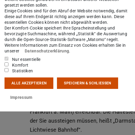
gesetzt werden sollen.
Einige Cookies sind für den Abruf der Website notwendig, damit
Anreise mit dem ÖPNV
diese auf Ihrem Endgerät richtig anzeigen werden kann. Diese
essentiellen Cookies können nicht abgewählt werden.
Sie steigen am Hauptbahnhof Darmstadt a
Der Komfort-Cookie speichert Ihre Spracheinstellung und
bevorzugte Suchmaschine, während „Statistik“ die Auswertung
nehmen am Bahnhofvorplatz die
durch die Open-Source-Statistik-Software „Matomo“ regelt.
Straßenbahnlinie „2“ und fahren bis zur
Weitere Informationen zum Einsatz von Cookies erhalten Sie in
unserer
Datenschutzerklärung
.
Endhaltestelle „TU-Lichtwiese/Campus“. 
Nur essentielle
dem Ausstieg können Sie das neue
Komfort
Bauingenieurgebäude (siehe unten) bereit
Statistiken
sehen (Fußweg ca. 50m).
ALLE AKZEPTIEREN
SPEICHERN & SCHLIESSEN
Alternativ ist die Lichtwiese auch über die
Impressum
Odenwaldbahn / VIAS (Linie 81/82, Erbach
Frankfurt a. Main) erreichbar. Die Haltestel
der Sie aussteigen müssen, heißt „Darmst
Lichtwiese Bahnhof“.