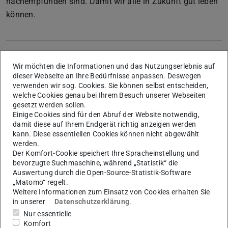
nachempfunden sind. Damit wir alle in Zukunft gut leben
können.
Aufbau des Studiums
Wir möchten die Informationen und das Nutzungserlebnis auf
dieser Webseite an Ihre Bedürfnisse anpassen. Deswegen
verwenden wir sog. Cookies. Sie können selbst entscheiden,
welche Cookies genau bei Ihrem Besuch unserer Webseiten
Der Studiengang ist in die folgenden
gesetzt werden sollen.
Hauptbestandteile gegliedert:
Einige Cookies sind für den Abruf der Website notwendig,
damit diese auf Ihrem Endgerät richtig anzeigen werden
kann. Diese essentiellen Cookies können nicht abgewählt
werden.
Der Komfort-Cookie speichert Ihre Spracheinstellung und
bevorzugte Suchmaschine, während „Statistik“ die
Auswertung durch die Open-Source-Statistik-Software
„Matomo“ regelt.
Weitere Informationen zum Einsatz von Cookies erhalten Sie
in unserer
Datenschutzerklärung
.
Nur essentielle
Komfort