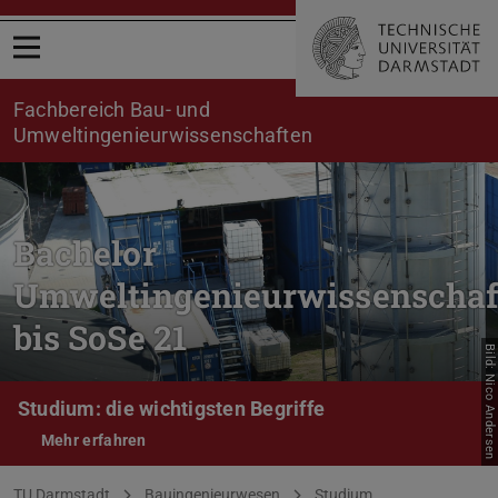
Menü öffnen
Fachbereich Bau- und
Umweltingenieurwissenschaften
Bachelor
Umweltingenieurwissenschaf
bis SoSe 21
Bild: Nico Andersen
Studium: die wichtigsten Begriffe
Mehr erfahren
Sie befinden sich hier:
TU Darmstadt
Bauingenieurwesen
Studium