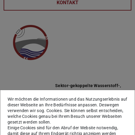
KONTAKT
Sektor-gekoppelte Wasserstoff-,
Sauerstoff- und Abwärme-
Generation und -Einsatz im
Wir möchten die Informationen und das Nutzungserlebnis auf
Projektbezeichnung
Großklärwerksmaßstab in Hannover
dieser Webseite an Ihre Bedürfnisse anpassen. Deswegen
verwenden wir sog. Cookies. Sie können selbst entscheiden,
Akronym
SeWagePlantH
welche Cookies genau bei Ihrem Besuch unserer Webseiten
gesetzt werden sollen.
Projektpartner
Einige Cookies sind für den Abruf der Website notwendig,
Leibniz Universität Hannover
damit diese auf Ihrem Endgerät richtig anzeigen werden