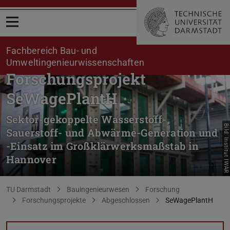
Menü öffnen
Fachbereich Bau- und
Umweltingenieurwissenschaften
Forschungsprojekt
SeWagePlantH
Sektor-gekoppelte Wasserstoff-,
Bild: Institut IWAR
Sauerstoff- und Abwärme-Generation und
-Einsatz im Großklärwerksmaßstab in
Hannover
Sie befinden sich hier:
TU Darmstadt
Bauingenieurwesen
Forschung
Forschungsprojekte
Abgeschlossen
SeWagePlantH