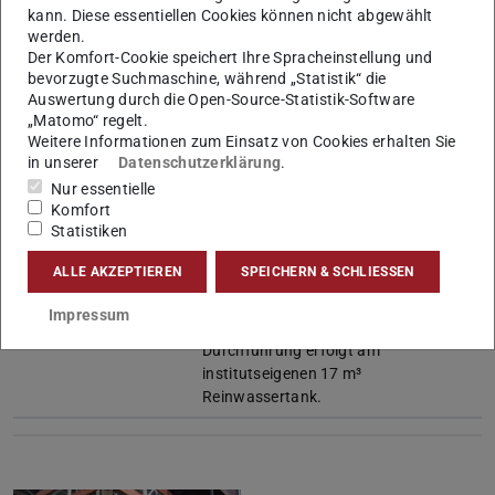
Niedersächsische Ministerium für
kann. Diese essentiellen Cookies können nicht abgewählt
Umwelt, Energie, Bauen und
werden.
Klimaschutz
Der Komfort-Cookie speichert Ihre Spracheinstellung und
bevorzugte Suchmaschine, während „Statistik“ die
TU Darmstadt,
Institut IWAR
Auswertung durch die Open-Source-Statistik-Software
„Matomo“ regelt.
Laufzeit
2021 – 2024
Weitere Informationen zum Einsatz von Cookies erhalten Sie
in unserer
Datenschutzerklärung
.
Fördergeber
6,37 Mio. Euro
Nur essentielle
Komfort
Projektinhalt
Um den Einfluss von Reinsauerstoff
Statistiken
auf die Belüftung zu untersuchen,
wurde die TU Darmstadt beauftragt
ALLE AKZEPTIEREN
SPEICHERN & SCHLIESSEN
Messungen durchzuführen und
typische Kennzahlen des
Impressum
Sauerstoffeintrag zu ermitteln. Die
Durchführung erfolgt am
institutseigenen 17 m³
Reinwassertank.