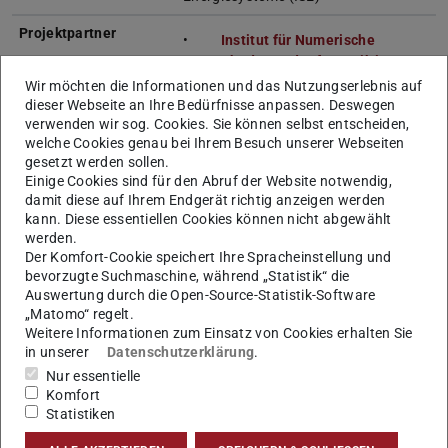
Projektpartner
Institut für Numerische
Methoden und Informatik im
Bauwesen
,
Prof. Dr.-Ing. Uwe
Wir möchten die Informationen und das Nutzungserlebnis auf
Rüppel
dieser Webseite an Ihre Bedürfnisse anpassen. Deswegen
verwenden wir sog. Cookies. Sie können selbst entscheiden,
Fraunhofer Institut für Solare
welche Cookies genau bei Ihrem Besuch unserer Webseiten
Energiesysteme (ISE)
gesetzt werden sollen.
Ed. Züblin AG
Einige Cookies sind für den Abruf der Website notwendig,
damit diese auf Ihrem Endgerät richtig anzeigen werden
Laufzeit
April 2015 – März 2018
kann. Diese essentiellen Cookies können nicht abgewählt
werden.
Fördergeber
BMWi unter Projektträger Jülich (PTJ)
Der Komfort-Cookie speichert Ihre Spracheinstellung und
bevorzugte Suchmaschine, während „Statistik“ die
Projektinhalt
Ziel des Forschungsprojekts
Auswertung durch die Open-Source-Statistik-Software
Ganzheitliche Integration energetisch
„Matomo“ regelt.
Weitere Informationen zum Einsatz von Cookies erhalten Sie
aktiver Fassadenkomponenten in
in unserer
Datenschutzerklärung
.
Bauprozesse (SolConPro) ist es,
Nur essentielle
Lösungswege zu analysieren und zu
Komfort
entwickeln, welche die Integration
Statistiken
energetisch aktiver Komponenten in
die Gebäudehülle weiter fördern. Zum