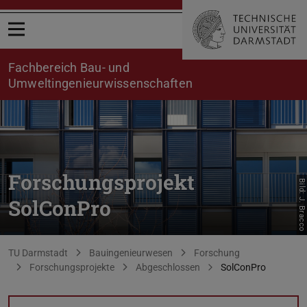
Menü öffnen
Fachbereich Bau- und
Umweltingenieurwissenschaften
Forschungsprojekt
Bild: J. Bracco
SolConPro
Sie befinden sich hier:
TU Darmstadt
Bauingenieurwesen
Forschung
Forschungsprojekte
Abgeschlossen
SolConPro