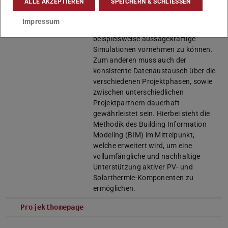
ALLE AKZEPTIEREN
SPEICHERN & SCHLIESSEN
einen sollen Möglichkeiten geschaffen
werden, diese bereits frühzeitig in den
Impressum
Planungsprozess einzubinden, um
beispielsweise aussagekräftige
Simulationen vornehmen zu können.
Zum anderen muss auch der
konsistente Datenaustausch über die
verschiedenen Projektphasen, sowie
zwischen unterschiedlichen
Projektpartnern dauerhaft
gewährleistet sein. Hierbei steht die
Methodik des Building Information
Modeling (BIM) im Mittelpunkt,
welche erweitert wird, um eine
vollumfängliche und nachhaltige
Unterstützung aktiver PV- und
Solarthermie-Komponenten zu
ermöglichen.
Projekthomepage