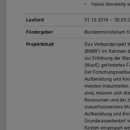
Hanoi University o
Laufzeit
01.10.2016 – 30.09.
Fördergeber
Bundesministerium f
Projektinhalt
Das Verbundprojekt W
(BMBF) im Rahmen d
zur Erhöhung der Wa
(WavE) gefördertes F
Der Forschungsverbun
Aufbereitung und Kre
meisten industrielle
sind, müssen sich die
Ressourcen und der 
zukunftsorientiere Wa
Aufbereitung und Kre
Grundwasserbedarf r
Kosten eingespart we