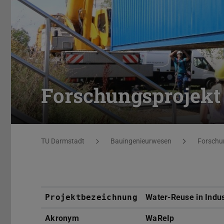
Forschungsprojek
Sie befinden sich hier:
TU Darmstadt
Bauingenieurwesen
Forschu
Projektbezeichnung
Water-Reuse in Indu
Akronym
WaReIp