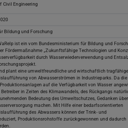
f Civil Engineering
2020
ür Bildung und Forschung
aReIp ist ein vom Bundesministerium für Bildung und Forsc
er Fördermaßnahme „Zukunftsfähige Technologien und Konz
sserverfügbarkeit durch Wasserwiederverwendung und Entsal
orschungsprojekt.
d plant eine umweltfreundliche und wirtschaftlich tragfähig
islaufführung von Abwasserströmen in Industrieparks. Da die
n Produktionsanlagen auf die Verfügbarkeit von Wasser angew
 Betreiber in Zeiten des Klimawandels, des Rückgangs natürli
zunehmenden Bedeutung des Umweltschutzes, Gedanken über
sserversorgung machen. Mit Hilfe einer bedarfsorientierten
islaufführung des Abwassers können der Trink- und
eduziert, Produktionsrohstoffe zurückgewonnen und dadurch
rden.