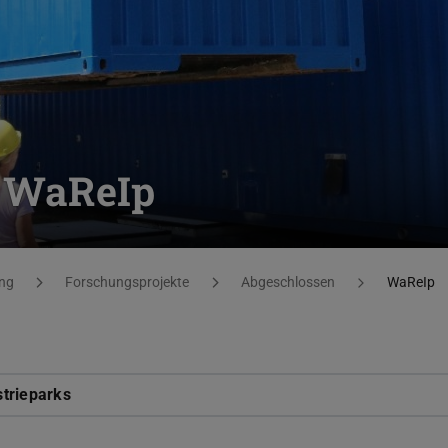
t WaReIp
ng
Forschungsprojekte
Abgeschlossen
WaReIp
strieparks