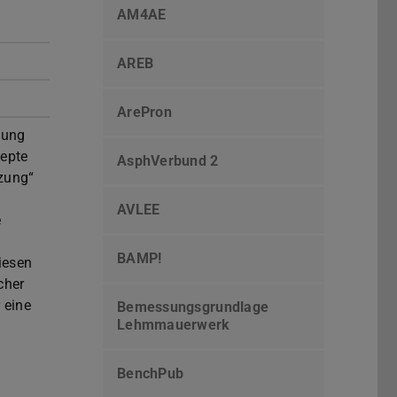
AM4AE
AREB
ArePron
hung
epte
AsphVerbund 2
zung“
AVLEE
e
BAMP!
iesen
cher
 eine
Bemessungsgrundlage
Lehmmauerwerk
BenchPub