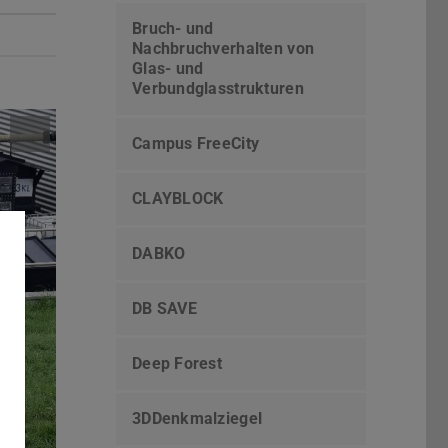
Bruch- und
Nachbruchverhalten von
Glas- und
Verbundglasstrukturen
Campus FreeCity
CLAYBLOCK
DABKO
DB SAVE
Deep Forest
3DDenkmalziegel